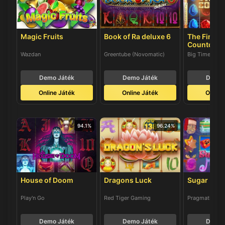
Magic Fruits
Book of Ra deluxe 6
The Final
Countdow
Wazdan
Greentube (Novomatic)
Big Time Gam
Demo Játék
Demo Játék
Demo 
Online Játék
Online Játék
Online
94.1%
96.24%
House of Doom
Dragons Luck
Sugar Rus
Play'n Go
Red Tiger Gaming
Pragmatic Pla
Demo Játék
Demo Játék
Demo 