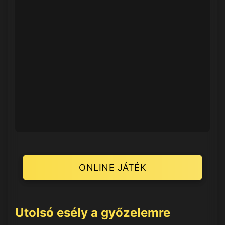
ONLINE JÁTÉK
Utolsó esély a győzelemre